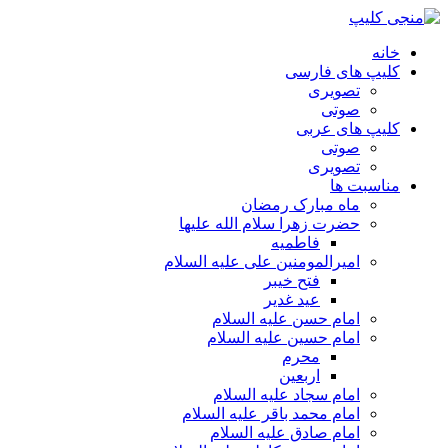
خانه
کلیپ های فارسی
تصویری
صوتی
کلیپ های عربی
صوتی
تصویری
مناسبت ها
ماه مبارک رمضان
حضرت زهرا سلام الله علیها
فاطمیه
امیرالمومنین علی علیه السلام
فتح خیبر
عید غدیر
امام حسن علیه السلام
امام حسین علیه السلام
محرم
اربعین
امام سجاد علیه السلام
امام محمد باقر علیه السلام
امام صادق علیه السلام