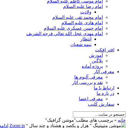
امام موسی کاظم علیه السلام
امام رضا علیه السلام
ولادت
امام محمد تقی علیه السلام
امام هادی علیه السلام
امام حسن عسکری علیه السلام
امام مهدی عجل الله تعالي فرجه الشريف
انتظار
نیمه شعبان
افتر افکت
آموزش
پلاگین
پروژه آماده
معرفی آثار
معرفی آلبوم ها
نقد و بررسی آثار
ارتباط با ما
در باره ما
معرفی اعضا
سفارش کلیپ
خانه
»
برچسب های مطلب
"
موشن گرافیک"
Zoom in
ادامه