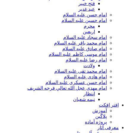
فتح خیبر
عید غدیر
امام حسن علیه السلام
امام حسین علیه السلام
محرم
اربعین
امام سجاد علیه السلام
امام محمد باقر علیه السلام
امام صادق علیه السلام
امام موسی کاظم علیه السلام
امام رضا علیه السلام
ولادت
امام محمد تقی علیه السلام
امام هادی علیه السلام
امام حسن عسکری علیه السلام
امام مهدی عجل الله تعالي فرجه الشريف
انتظار
نیمه شعبان
افتر افکت
آموزش
پلاگین
پروژه آماده
معرفی آثار