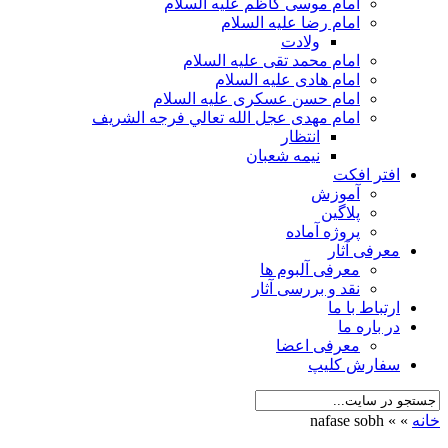
امام موسی کاظم علیه السلام
امام رضا علیه السلام
ولادت
امام محمد تقی علیه السلام
امام هادی علیه السلام
امام حسن عسکری علیه السلام
امام مهدی عجل الله تعالي فرجه الشريف
انتظار
نیمه شعبان
افتر افکت
آموزش
پلاگین
پروژه آماده
معرفی آثار
معرفی آلبوم ها
نقد و بررسی آثار
ارتباط با ما
در باره ما
معرفی اعضا
سفارش کلیپ
خانه
»
»
nafase sobh