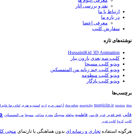
معرفی آلبوم ها
نقد و بررسی آثار
ارتباط با ما
در باره ما
معرفی اعضا
سفارش کلیپ
نوشته‌های تازه
HussainiKid 3D Animation
کلیپ سه بعدی بارون ببار
ویدیو کلیپ مسیحا
ویدیو کلیپ چند زبانه من المتمسکین
ویدیو کلیپ منظومه
ویدیو کلیپ یادگار
برچسب‌ها
monjiclip.ir
shia
motion
monjiclip
dua sahar
آرامش حرم
اردو
استودیو هنری
امام رضا علیه ا
م
فانی
عید غدیر
فاطمیه
غدیر
فارسی
مباهله
متپیتینگ
محرم
مداحی
مسیحا
من المتمسکین
کلیپ
کرونا
کلیپ غدیر
هرگونه استفاده
تجاری و رسانه ای
بدون هماهنگی با تارنمای
منجی کلی