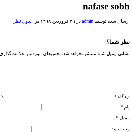
nafase sobh
ارسال شده توسط
admin
در ۲۹ فروردین ۱۳۹۸ در |
بدون نظر
nafase
sobh
Reviewed
by
نظر شما؟
Admin
on
نشانی ایمیل شما منتشر نخواهد شد.
بخش‌های موردنیاز علامت‌گذاری 
Apr
18
Rating:
دیدگاه
*
نام
*
ایمیل
*
وب‌ سایت