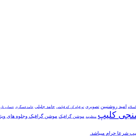
امید روشنبین
تصویری
حامد جلیلی
لسلام
تو قیام کن که قیامتی
حامدعسگری
حساب تازه
نجی کلیپ
موشن گرافیک وجلوه های ویژ
موشن گرافیک
منظومه
پ شرعا حرام میباشد.