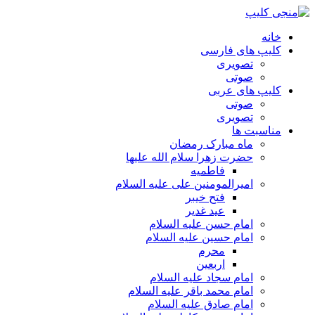
خانه
کلیپ های فارسی
تصویری
صوتی
کلیپ های عربی
صوتی
تصویری
مناسبت ها
ماه مبارک رمضان
حضرت زهرا سلام الله علیها
فاطمیه
امیرالمومنین علی علیه السلام
فتح خیبر
عید غدیر
امام حسن علیه السلام
امام حسین علیه السلام
محرم
اربعین
امام سجاد علیه السلام
امام محمد باقر علیه السلام
امام صادق علیه السلام