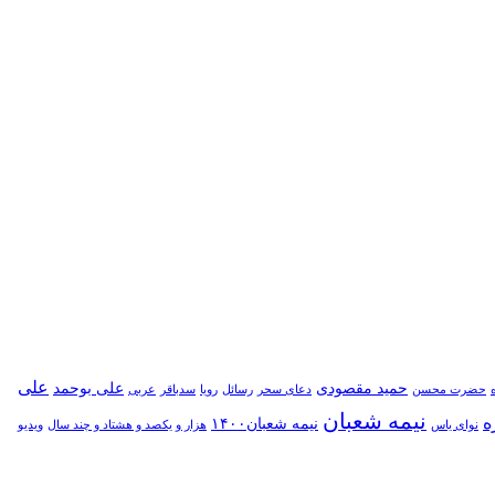
علی
حمید مقصودی
علی بوحمد
حضرت محسن
دعای سحر
رسائل
رویا
سدباقر
عربی
نیمه شعبان
ه
نیمه شعبان۱۴۰۰
نوای یاس
هزار و یکصد و هشتاد و چند سال
ویدیو