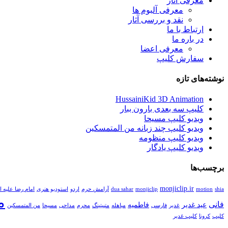
معرفی آثار
معرفی آلبوم ها
نقد و بررسی آثار
ارتباط با ما
در باره ما
معرفی اعضا
سفارش کلیپ
نوشته‌های تازه
HussainiKid 3D Animation
کلیپ سه بعدی بارون ببار
ویدیو کلیپ مسیحا
ویدیو کلیپ چند زبانه من المتمسکین
ویدیو کلیپ منظومه
ویدیو کلیپ یادگار
برچسب‌ها
monjiclip.ir
shia
motion
monjiclip
dua sahar
آرامش حرم
اردو
استودیو هنری
امام رضا علیه ا
م
فانی
عید غدیر
فاطمیه
غدیر
فارسی
مباهله
متپیتینگ
محرم
مداحی
مسیحا
من المتمسکین
کلیپ
کرونا
کلیپ غدیر