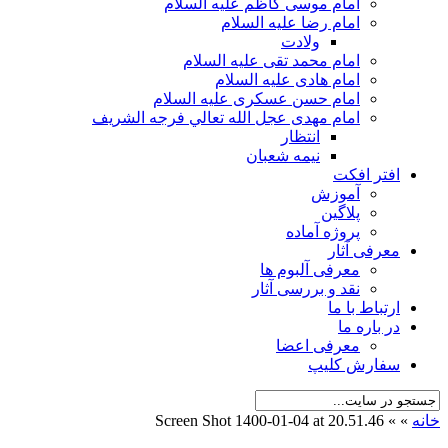
امام موسی کاظم علیه السلام
امام رضا علیه السلام
ولادت
امام محمد تقی علیه السلام
امام هادی علیه السلام
امام حسن عسکری علیه السلام
امام مهدی عجل الله تعالي فرجه الشريف
انتظار
نیمه شعبان
افتر افکت
آموزش
پلاگین
پروژه آماده
معرفی آثار
معرفی آلبوم ها
نقد و بررسی آثار
ارتباط با ما
در باره ما
معرفی اعضا
سفارش کلیپ
خانه
»
»
Screen Shot 1400-01-04 at 20.51.46