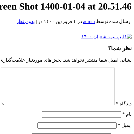
reen Shot 1400-01-04 at 20.51.46
ارسال شده توسط
admin
در ۴ فروردین ۱۴۰۰ در |
بدون نظر
Screen
Shot
1400-
01-
نظر شما؟
04
at
نشانی ایمیل شما منتشر نخواهد شد.
بخش‌های موردنیاز علامت‌گذاری 
20.51.46
Reviewed
by
Admin
on
Mar
24
Rating:
دیدگاه
*
نام
*
ایمیل
*