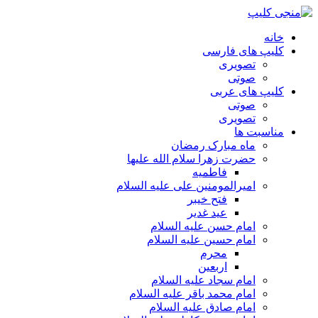
خانه
کلیپ های فارسی
تصویری
صوتی
کلیپ های عربی
صوتی
تصویری
مناسبت ها
ماه مبارک رمضان
حضرت زهرا سلام الله علیها
فاطمیه
امیرالمومنین علی علیه السلام
فتح خیبر
عید غدیر
امام حسن علیه السلام
امام حسین علیه السلام
محرم
اربعین
امام سجاد علیه السلام
امام محمد باقر علیه السلام
امام صادق علیه السلام