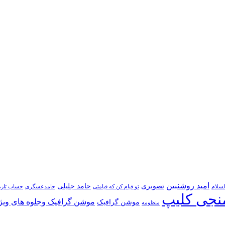
امید روشنبین
تصویری
حامد جلیلی
لسلام
تو قیام کن که قیامتی
حامدعسگری
حساب تازه
نجی کلیپ
موشن گرافیک وجلوه های ویژ
موشن گرافیک
منظومه