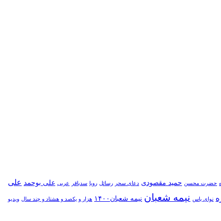
علی
حمید مقصودی
علی بوحمد
حضرت محسن
دعای سحر
رسائل
رویا
سدباقر
عربی
نیمه شعبان
ه
نیمه شعبان۱۴۰۰
نوای یاس
هزار و یکصد و هشتاد و چند سال
ویدیو