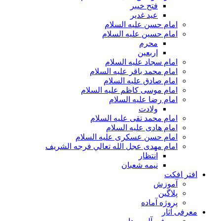
فتح خیبر
عید غدیر
امام حسن علیه السلام
امام حسین علیه السلام
محرم
اربعین
امام سجاد علیه السلام
امام محمد باقر علیه السلام
امام صادق علیه السلام
امام موسی کاظم علیه السلام
امام رضا علیه السلام
ولادت
امام محمد تقی علیه السلام
امام هادی علیه السلام
امام حسن عسکری علیه السلام
امام مهدی عجل الله تعالي فرجه الشريف
انتظار
نیمه شعبان
افتر افکت
آموزش
پلاگین
پروژه آماده
معرفی آثار