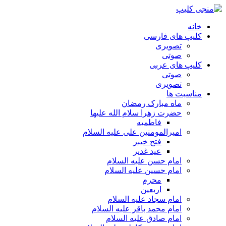
خانه
کلیپ های فارسی
تصویری
صوتی
کلیپ های عربی
صوتی
تصویری
مناسبت ها
ماه مبارک رمضان
حضرت زهرا سلام الله علیها
فاطمیه
امیرالمومنین علی علیه السلام
فتح خیبر
عید غدیر
امام حسن علیه السلام
امام حسین علیه السلام
محرم
اربعین
امام سجاد علیه السلام
امام محمد باقر علیه السلام
امام صادق علیه السلام