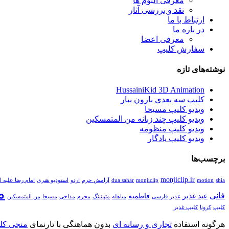
معرفی آلبوم ها
نقد و بررسی آثار
ارتباط با ما
در باره ما
معرفی اعضا
سفارش کلیپ
نوشته‌های تازه
HussainiKid 3D Animation
کلیپ سه بعدی بارون ببار
ویدیو کلیپ مسیحا
ویدیو کلیپ چند زبانه من المتمسکین
ویدیو کلیپ منظومه
ویدیو کلیپ یادگار
برچسب‌ها
monjiclip.ir
shia
motion
monjiclip
dua sahar
آرامش حرم
اردو
استودیو هنری
امام رضا علیه ا
م
فانی
عید غدیر
فاطمیه
غدیر
فارسی
مباهله
متپیتینگ
محرم
مداحی
مسیحا
من المتمسکین
کلیپ
کرونا
کلیپ غدیر
هرگونه استفاده
تجاری و رسانه ای
بدون هماهنگی با تارنمای
منجی کلی