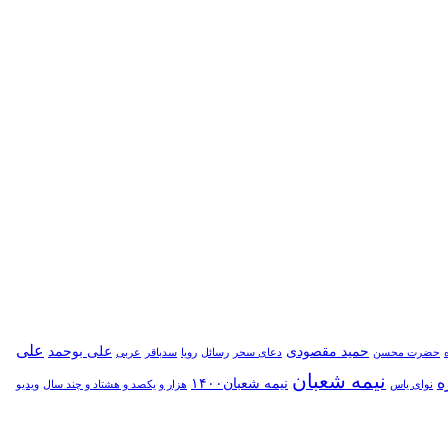
علی
حمید مقصودی
علی بوحمد
حضرت محسن
دعای سحر
رسائل
رویا
سدباقر
عربی
نیمه شعبان
ه
نیمه شعبان۱۴۰۰
نوای یاس
هزار و یکصد و هشتاد و چند سال
ویدیو