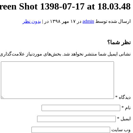
reen Shot 1398-07-17 at 18.03.48
ارسال شده توسط
admin
در ۱۷ مهر ۱۳۹۸ در |
بدون نظر
Screen
Shot
1398-
نظر شما؟
07-
17
نشانی ایمیل شما منتشر نخواهد شد.
بخش‌های موردنیاز علامت‌گذاری 
at
18.03.48
Reviewed
by
Admin
on
Oct
9
Rating:
دیدگاه
*
نام
*
ایمیل
*
وب‌ سایت