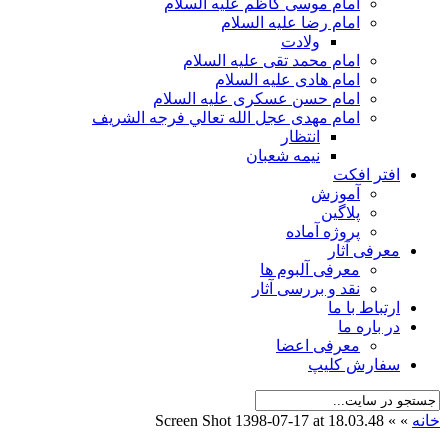
امام موسی کاظم علیه السلام
امام رضا علیه السلام
ولادت
امام محمد تقی علیه السلام
امام هادی علیه السلام
امام حسن عسکری علیه السلام
امام مهدی عجل الله تعالي فرجه الشريف
انتظار
نیمه شعبان
افتر افکت
آموزش
پلاگین
پروژه آماده
معرفی آثار
معرفی آلبوم ها
نقد و بررسی آثار
ارتباط با ما
در باره ما
معرفی اعضا
سفارش کلیپ
خانه
»
»
Screen Shot 1398-07-17 at 18.03.48