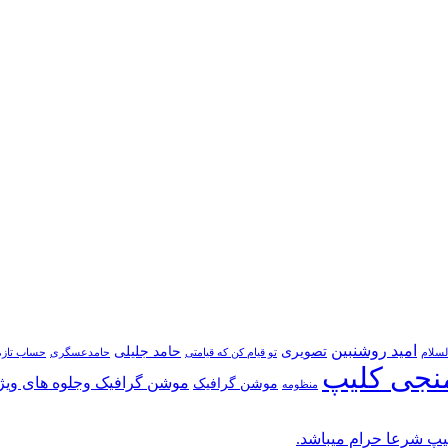
امید روشنبین
تصویری
حامد جلیلی
لسلام
تو قیام کن که قیامتی
حامدعسگری
حساب تازه
نجی کلیپ
موشن گرافیک وجلوه های ویژ
موشن گرافیک
منظومه
پ شرعا حرام میباشد.