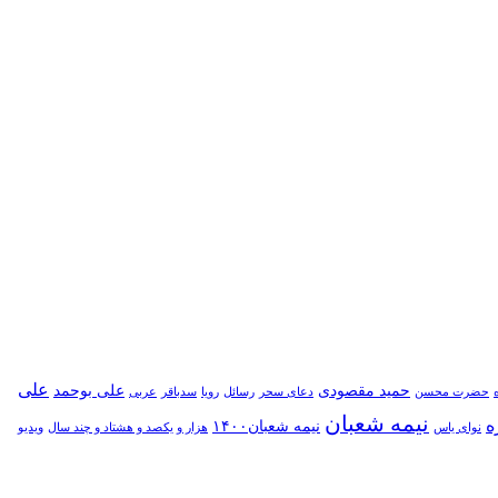
علی
حمید مقصودی
علی بوحمد
حضرت محسن
دعای سحر
رسائل
رویا
سدباقر
عربی
نیمه شعبان
ه
نیمه شعبان۱۴۰۰
نوای یاس
هزار و یکصد و هشتاد و چند سال
ویدیو