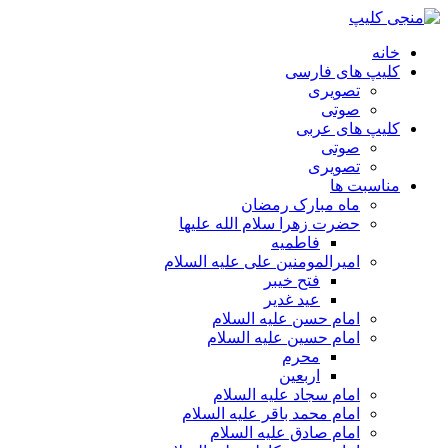
خانه
کلیپ های فارسی
تصویری
صوتی
کلیپ های عربی
صوتی
تصویری
مناسبت ها
ماه مبارک رمضان
حضرت زهرا سلام الله علیها
فاطمیه
امیرالمومنین علی علیه السلام
فتح خیبر
عید غدیر
امام حسن علیه السلام
امام حسین علیه السلام
محرم
اربعین
امام سجاد علیه السلام
امام محمد باقر علیه السلام
امام صادق علیه السلام