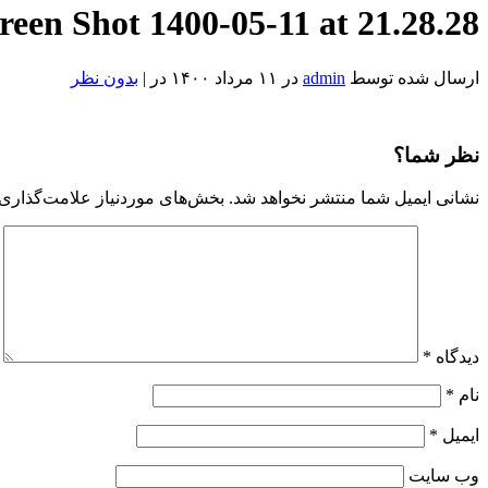
reen Shot 1400-05-11 at 21.28.28
ارسال شده توسط
admin
در ۱۱ مرداد ۱۴۰۰ در |
بدون نظر
Screen
Shot
1400-
نظر شما؟
05-
11
نشانی ایمیل شما منتشر نخواهد شد.
بخش‌های موردنیاز علامت‌گذاری 
at
21.28.28
Reviewed
by
Admin
on
Aug
2
Rating:
دیدگاه
*
نام
*
ایمیل
*
وب‌ سایت