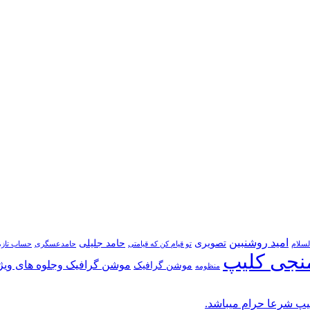
امید روشنبین
تصویری
حامد جلیلی
لسلام
تو قیام کن که قیامتی
حامدعسگری
حساب تازه
نجی کلیپ
موشن گرافیک وجلوه های ویژ
موشن گرافیک
منظومه
پ شرعا حرام میباشد.