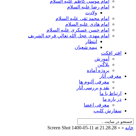
امام موسی کاظم علیه السلام
امام رضا علیه السلام
ولادت
امام محمد تقی علیه السلام
امام هادی علیه السلام
امام حسن عسکری علیه السلام
امام مهدی عجل الله تعالي فرجه الشريف
انتظار
نیمه شعبان
افتر افکت
آموزش
پلاگین
پروژه آماده
معرفی آثار
معرفی آلبوم ها
نقد و بررسی آثار
ارتباط با ما
در باره ما
معرفی اعضا
سفارش کلیپ
خانه
»
»
Screen Shot 1400-05-11 at 21.28.28