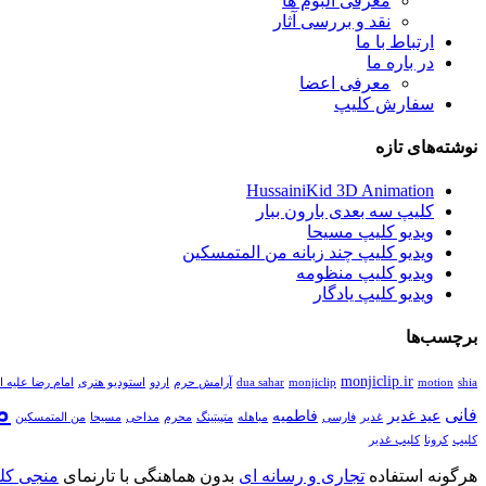
معرفی آلبوم ها
نقد و بررسی آثار
ارتباط با ما
در باره ما
معرفی اعضا
سفارش کلیپ
نوشته‌های تازه
HussainiKid 3D Animation
کلیپ سه بعدی بارون ببار
ویدیو کلیپ مسیحا
ویدیو کلیپ چند زبانه من المتمسکین
ویدیو کلیپ منظومه
ویدیو کلیپ یادگار
برچسب‌ها
monjiclip.ir
shia
motion
monjiclip
dua sahar
آرامش حرم
اردو
استودیو هنری
امام رضا علیه ا
م
فانی
عید غدیر
فاطمیه
غدیر
فارسی
مباهله
متپیتینگ
محرم
مداحی
مسیحا
من المتمسکین
کلیپ
کرونا
کلیپ غدیر
هرگونه استفاده
تجاری و رسانه ای
بدون هماهنگی با تارنمای
منجی کلی