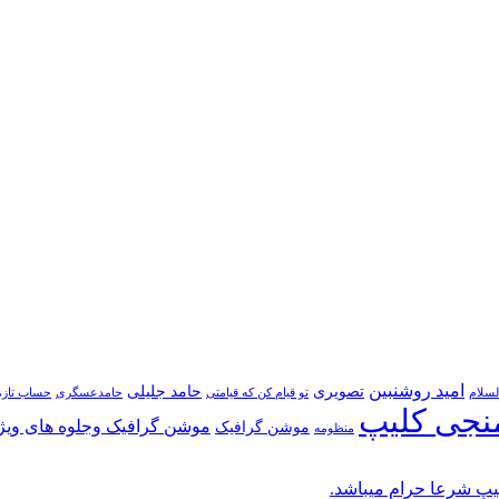
امید روشنبین
تصویری
حامد جلیلی
لسلام
تو قیام کن که قیامتی
حامدعسگری
حساب تازه
نجی کلیپ
موشن گرافیک وجلوه های ویژ
موشن گرافیک
منظومه
پ شرعا حرام میباشد.