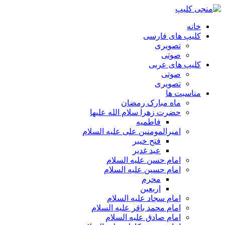
خانه
کلیپ های فارسی
تصویری
صوتی
کلیپ های عربی
صوتی
تصویری
مناسبت ها
ماه مبارک رمضان
حضرت زهرا سلام الله علیها
فاطمیه
امیرالمومنین علی علیه السلام
فتح خیبر
عید غدیر
امام حسن علیه السلام
امام حسین علیه السلام
محرم
اربعین
امام سجاد علیه السلام
امام محمد باقر علیه السلام
امام صادق علیه السلام