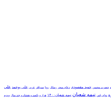
علی
حمید مقصودی
علی بوحمد
حضرت محسن
دعای سحر
رسائل
رویا
سدباقر
عربی
نیمه شعبان
ه
نیمه شعبان۱۴۰۰
نوای یاس
هزار و یکصد و هشتاد و چند سال
ویدیو