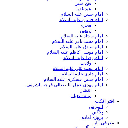
فتح خیبر
عید غدیر
امام حسن علیه السلام
امام حسین علیه السلام
محرم
اربعین
امام سجاد علیه السلام
امام محمد باقر علیه السلام
امام صادق علیه السلام
امام موسی کاظم علیه السلام
امام رضا علیه السلام
ولادت
امام محمد تقی علیه السلام
امام هادی علیه السلام
امام حسن عسکری علیه السلام
امام مهدی عجل الله تعالي فرجه الشريف
انتظار
نیمه شعبان
افتر افکت
آموزش
پلاگین
پروژه آماده
معرفی آثار