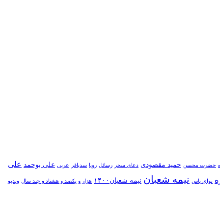
علی
حمید مقصودی
علی بوحمد
حضرت محسن
دعای سحر
رسائل
رویا
سدباقر
عربی
نیمه شعبان
ه
نیمه شعبان۱۴۰۰
نوای یاس
هزار و یکصد و هشتاد و چند سال
ویدیو