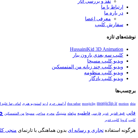
نقد و بررسی آثار
ارتباط با ما
در باره ما
معرفی اعضا
سفارش کلیپ
نوشته‌های تازه
HussainiKid 3D Animation
کلیپ سه بعدی بارون ببار
ویدیو کلیپ مسیحا
ویدیو کلیپ چند زبانه من المتمسکین
ویدیو کلیپ منظومه
ویدیو کلیپ یادگار
برچسب‌ها
monjiclip.ir
shia
motion
monjiclip
dua sahar
آرامش حرم
اردو
استودیو هنری
امام رضا علیه ا
م
فانی
عید غدیر
فاطمیه
غدیر
فارسی
مباهله
متپیتینگ
محرم
مداحی
مسیحا
من المتمسکین
کلیپ
کرونا
کلیپ غدیر
هرگونه استفاده
تجاری و رسانه ای
بدون هماهنگی با تارنمای
منجی کلی