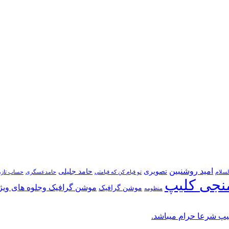
امید روشنبین
تصویری
حامد جلیلی
لسلام
تو قیام کن که قیامتی
حامدعسگری
حساب تازه
نجی کلیپ
موشن گرافیک وجلوه های ویژ
موشن گرافیک
منظومه
پ شرعا حرام میباشد.