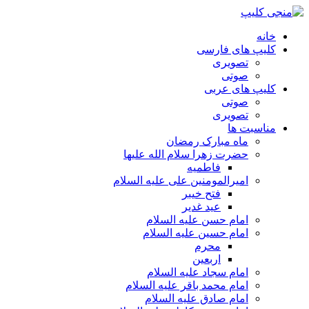
خانه
کلیپ های فارسی
تصویری
صوتی
کلیپ های عربی
صوتی
تصویری
مناسبت ها
ماه مبارک رمضان
حضرت زهرا سلام الله علیها
فاطمیه
امیرالمومنین علی علیه السلام
فتح خیبر
عید غدیر
امام حسن علیه السلام
امام حسین علیه السلام
محرم
اربعین
امام سجاد علیه السلام
امام محمد باقر علیه السلام
امام صادق علیه السلام