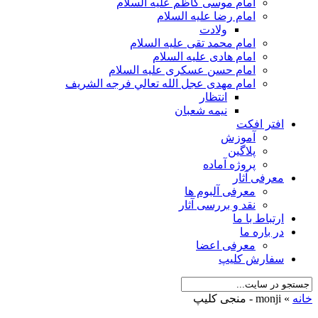
امام موسی کاظم علیه السلام
امام رضا علیه السلام
ولادت
امام محمد تقی علیه السلام
امام هادی علیه السلام
امام حسن عسکری علیه السلام
امام مهدی عجل الله تعالي فرجه الشريف
انتظار
نیمه شعبان
افتر افکت
آموزش
پلاگین
پروژه آماده
معرفی آثار
معرفی آلبوم ها
نقد و بررسی آثار
ارتباط با ما
در باره ما
معرفی اعضا
سفارش کلیپ
خانه
»
monji - منجی کلیپ