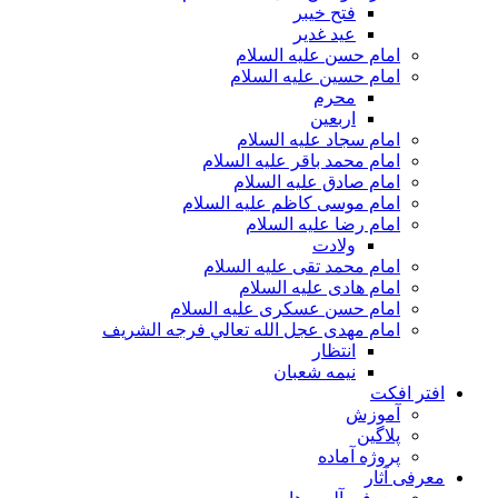
فتح خیبر
عید غدیر
امام حسن علیه السلام
امام حسین علیه السلام
محرم
اربعین
امام سجاد علیه السلام
امام محمد باقر علیه السلام
امام صادق علیه السلام
امام موسی کاظم علیه السلام
امام رضا علیه السلام
ولادت
امام محمد تقی علیه السلام
امام هادی علیه السلام
امام حسن عسکری علیه السلام
امام مهدی عجل الله تعالي فرجه الشريف
انتظار
نیمه شعبان
افتر افکت
آموزش
پلاگین
پروژه آماده
معرفی آثار