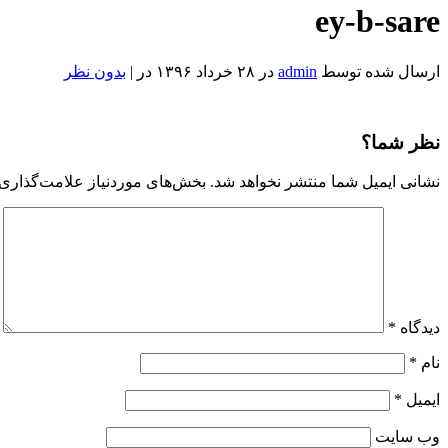
ey-b-sare
ارسال شده توسط
admin
در ۲۸ خرداد ۱۳۹۶ در |
بدون نظر
ey-
b-
sare
Reviewed
نظر شما؟
by
Admin
نشانی ایمیل شما منتشر نخواهد شد.
بخش‌های موردنیاز علامت‌گذاری 
on
Jun
18
Rating:
دیدگاه
*
نام
*
ایمیل
*
وب‌ سایت