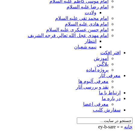
امام موسی کاظم علیه السلام
امام رضا علیه السلام
ولادت
امام محمد تقی علیه السلام
امام هادی علیه السلام
امام حسن عسکری علیه السلام
امام مهدی عجل الله تعالي فرجه الشريف
انتظار
نیمه شعبان
افتر افکت
آموزش
پلاگین
پروژه آماده
معرفی آثار
معرفی آلبوم ها
نقد و بررسی آثار
ارتباط با ما
در باره ما
معرفی اعضا
سفارش کلیپ
خانه
»
»
ey-b-sare