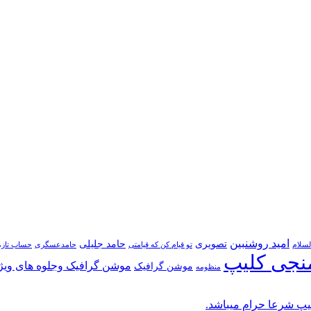
امید روشنبین
تصویری
حامد جلیلی
لسلام
تو قیام کن که قیامتی
حامدعسگری
حساب تازه
نجی کلیپ
موشن گرافیک وجلوه های ویژ
موشن گرافیک
منظومه
پ شرعا حرام میباشد.