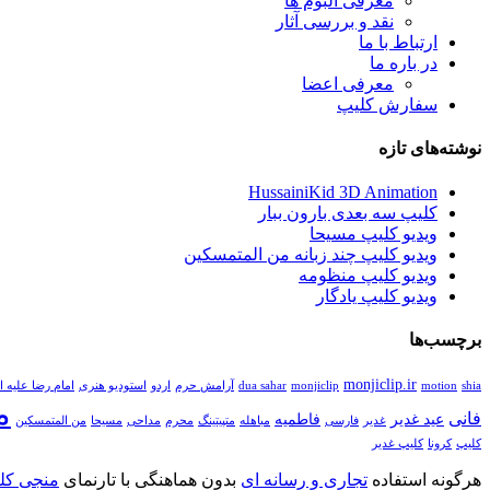
معرفی آلبوم ها
نقد و بررسی آثار
ارتباط با ما
در باره ما
معرفی اعضا
سفارش کلیپ
نوشته‌های تازه
HussainiKid 3D Animation
کلیپ سه بعدی بارون ببار
ویدیو کلیپ مسیحا
ویدیو کلیپ چند زبانه من المتمسکین
ویدیو کلیپ منظومه
ویدیو کلیپ یادگار
برچسب‌ها
monjiclip.ir
shia
motion
monjiclip
dua sahar
آرامش حرم
اردو
استودیو هنری
امام رضا علیه ا
م
فانی
عید غدیر
فاطمیه
غدیر
فارسی
مباهله
متپیتینگ
محرم
مداحی
مسیحا
من المتمسکین
کلیپ
کرونا
کلیپ غدیر
هرگونه استفاده
تجاری و رسانه ای
بدون هماهنگی با تارنمای
منجی کلی