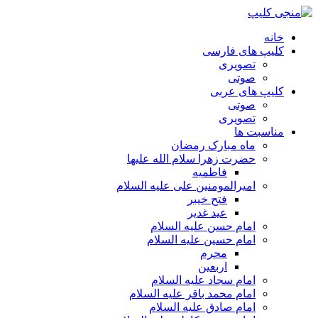
خانه
کلیپ های فارسی
تصویری
صوتی
کلیپ های عربی
صوتی
تصویری
مناسبت ها
ماه مبارک رمضان
حضرت زهرا سلام الله علیها
فاطمیه
امیرالمومنین علی علیه السلام
فتح خیبر
عید غدیر
امام حسن علیه السلام
امام حسین علیه السلام
محرم
اربعین
امام سجاد علیه السلام
امام محمد باقر علیه السلام
امام صادق علیه السلام