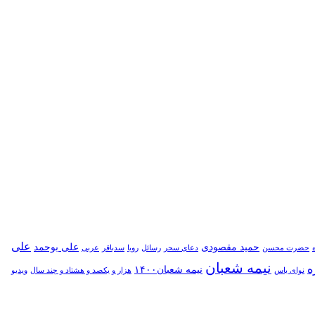
علی
حمید مقصودی
علی بوحمد
حضرت محسن
دعای سحر
رسائل
رویا
سدباقر
عربی
نیمه شعبان
ه
نیمه شعبان۱۴۰۰
نوای یاس
هزار و یکصد و هشتاد و چند سال
ویدیو