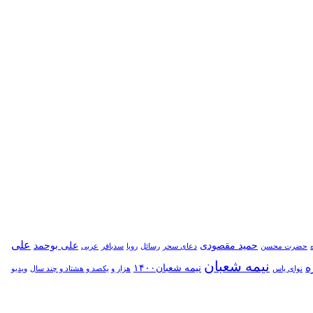
علی
حمید مقصودی
علی بوحمد
حضرت محسن
دعای سحر
رسائل
رویا
سدباقر
عربی
نیمه شعبان
ه
نیمه شعبان۱۴۰۰
نوای یاس
هزار و یکصد و هشتاد و چند سال
ویدیو