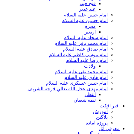
فتح خیبر
عید غدیر
امام حسن علیه السلام
امام حسین علیه السلام
محرم
اربعین
امام سجاد علیه السلام
امام محمد باقر علیه السلام
امام صادق علیه السلام
امام موسی کاظم علیه السلام
امام رضا علیه السلام
ولادت
امام محمد تقی علیه السلام
امام هادی علیه السلام
امام حسن عسکری علیه السلام
امام مهدی عجل الله تعالي فرجه الشريف
انتظار
نیمه شعبان
افتر افکت
آموزش
پلاگین
پروژه آماده
معرفی آثار