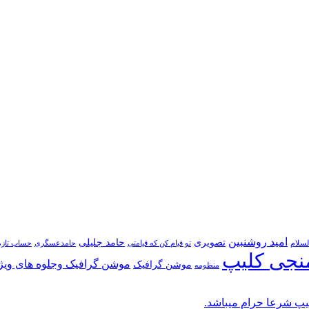
امید روشنبین
تصویری
حامد جلیلی
لسلام
تو قیام کن که قیامتی
حامدعسگری
حساب تازه
نجی کلیپ
موشن گرافیک وجلوه های ویژ
موشن گرافیک
منظومه
پ شرعا حرام میباشد.