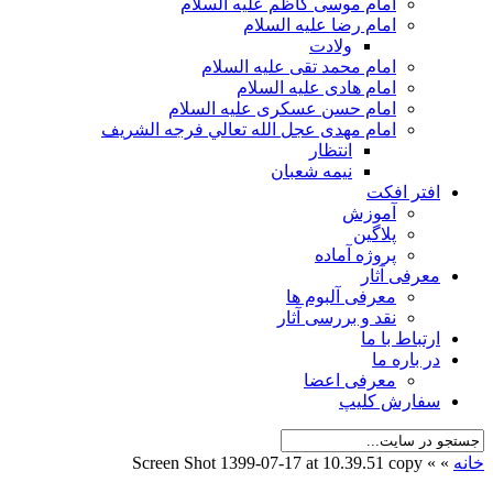
امام موسی کاظم علیه السلام
امام رضا علیه السلام
ولادت
امام محمد تقی علیه السلام
امام هادی علیه السلام
امام حسن عسکری علیه السلام
امام مهدی عجل الله تعالي فرجه الشريف
انتظار
نیمه شعبان
افتر افکت
آموزش
پلاگین
پروژه آماده
معرفی آثار
معرفی آلبوم ها
نقد و بررسی آثار
ارتباط با ما
در باره ما
معرفی اعضا
سفارش کلیپ
خانه
»
»
Screen Shot 1399-07-17 at 10.39.51 copy