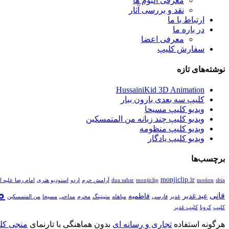
معرفی آلبوم ها
نقد و بررسی آثار
ارتباط با ما
در باره ما
معرفی اعضا
سفارش کلیپ
نوشته‌های تازه
HussainiKid 3D Animation
کلیپ سه بعدی بارون ببار
ویدیو کلیپ مسیحا
ویدیو کلیپ چند زبانه من المتمسکین
ویدیو کلیپ منظومه
ویدیو کلیپ یادگار
برچسب‌ها
monjiclip.ir
shia
motion
monjiclip
dua sahar
آرامش حرم
اردو
استودیو هنری
امام رضا علیه ا
م
فانی
عید غدیر
فاطمیه
غدیر
فارسی
مباهله
متپیتینگ
محرم
مداحی
مسیحا
من المتمسکین
کلیپ
کرونا
کلیپ غدیر
هرگونه استفاده
تجاری و رسانه ای
بدون هماهنگی با تارنمای
منجی کلی