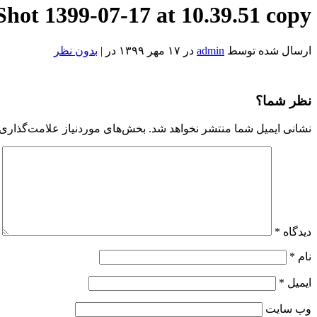
Shot 1399-07-17 at 10.39.51 copy
ارسال شده توسط
admin
در ۱۷ مهر ۱۳۹۹ در |
بدون نظر
Screen
Shot
1399-
نظر شما؟
07-
17
نشانی ایمیل شما منتشر نخواهد شد.
بخش‌های موردنیاز علامت‌گذاری 
at
10.39.51
copy
Reviewed
by
Admin
on
Oct
8
Rating:
دیدگاه
*
نام
*
ایمیل
*
وب‌ سایت