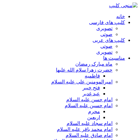
خانه
کلیپ های فارسی
تصویری
صوتی
کلیپ های عربی
صوتی
تصویری
مناسبت ها
ماه مبارک رمضان
حضرت زهرا سلام الله علیها
فاطمیه
امیرالمومنین علی علیه السلام
فتح خیبر
عید غدیر
امام حسن علیه السلام
امام حسین علیه السلام
محرم
اربعین
امام سجاد علیه السلام
امام محمد باقر علیه السلام
امام صادق علیه السلام