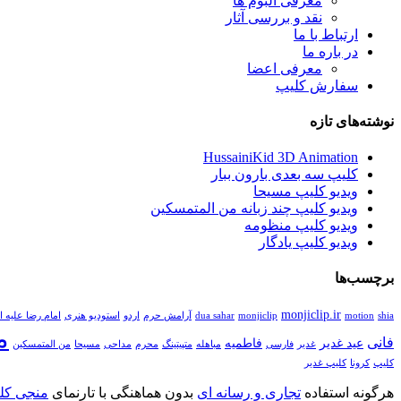
معرفی آلبوم ها
نقد و بررسی آثار
ارتباط با ما
در باره ما
معرفی اعضا
سفارش کلیپ
نوشته‌های تازه
HussainiKid 3D Animation
کلیپ سه بعدی بارون ببار
ویدیو کلیپ مسیحا
ویدیو کلیپ چند زبانه من المتمسکین
ویدیو کلیپ منظومه
ویدیو کلیپ یادگار
برچسب‌ها
monjiclip.ir
shia
motion
monjiclip
dua sahar
آرامش حرم
اردو
استودیو هنری
امام رضا علیه ا
م
فانی
عید غدیر
فاطمیه
غدیر
فارسی
مباهله
متپیتینگ
محرم
مداحی
مسیحا
من المتمسکین
کلیپ
کرونا
کلیپ غدیر
هرگونه استفاده
تجاری و رسانه ای
بدون هماهنگی با تارنمای
منجی کلی