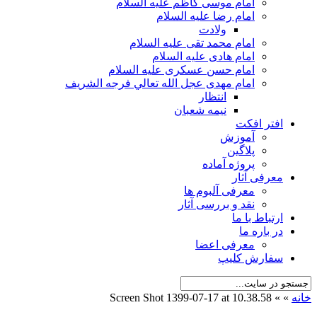
امام موسی کاظم علیه السلام
امام رضا علیه السلام
ولادت
امام محمد تقی علیه السلام
امام هادی علیه السلام
امام حسن عسکری علیه السلام
امام مهدی عجل الله تعالي فرجه الشريف
انتظار
نیمه شعبان
افتر افکت
آموزش
پلاگین
پروژه آماده
معرفی آثار
معرفی آلبوم ها
نقد و بررسی آثار
ارتباط با ما
در باره ما
معرفی اعضا
سفارش کلیپ
خانه
»
»
Screen Shot 1399-07-17 at 10.38.58