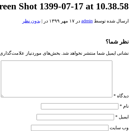
reen Shot 1399-07-17 at 10.38.58
ارسال شده توسط
admin
در ۱۷ مهر ۱۳۹۹ در |
بدون نظر
Screen
Shot
1399-
نظر شما؟
07-
17
نشانی ایمیل شما منتشر نخواهد شد.
بخش‌های موردنیاز علامت‌گذاری 
at
10.38.58
Reviewed
by
Admin
on
Oct
8
Rating:
دیدگاه
*
نام
*
ایمیل
*
وب‌ سایت