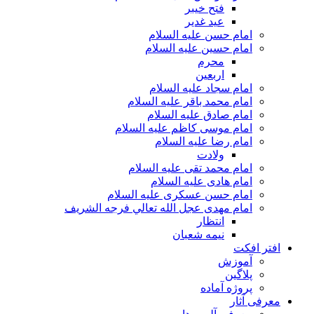
فتح خیبر
عید غدیر
امام حسن علیه السلام
امام حسین علیه السلام
محرم
اربعین
امام سجاد علیه السلام
امام محمد باقر علیه السلام
امام صادق علیه السلام
امام موسی کاظم علیه السلام
امام رضا علیه السلام
ولادت
امام محمد تقی علیه السلام
امام هادی علیه السلام
امام حسن عسکری علیه السلام
امام مهدی عجل الله تعالي فرجه الشريف
انتظار
نیمه شعبان
افتر افکت
آموزش
پلاگین
پروژه آماده
معرفی آثار