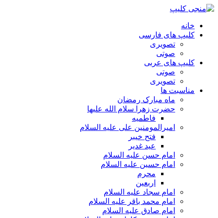
خانه
کلیپ های فارسی
تصویری
صوتی
کلیپ های عربی
صوتی
تصویری
مناسبت ها
ماه مبارک رمضان
حضرت زهرا سلام الله علیها
فاطمیه
امیرالمومنین علی علیه السلام
فتح خیبر
عید غدیر
امام حسن علیه السلام
امام حسین علیه السلام
محرم
اربعین
امام سجاد علیه السلام
امام محمد باقر علیه السلام
امام صادق علیه السلام