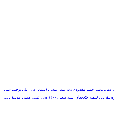
علی
حمید مقصودی
علی بوحمد
حضرت محسن
دعای سحر
رسائل
رویا
سدباقر
عربی
نیمه شعبان
ه
نیمه شعبان۱۴۰۰
نوای یاس
هزار و یکصد و هشتاد و چند سال
ویدیو