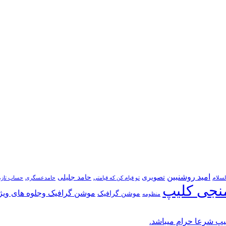
امید روشنبین
تصویری
حامد جلیلی
لسلام
تو قیام کن که قیامتی
حامدعسگری
حساب تازه
نجی کلیپ
موشن گرافیک وجلوه های ویژ
موشن گرافیک
منظومه
پ شرعا حرام میباشد.