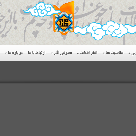
بی
»
مناسبت ها
»
افتر افکت
»
معرفی آثار
»
ارتباط با ما
در باره ما
»